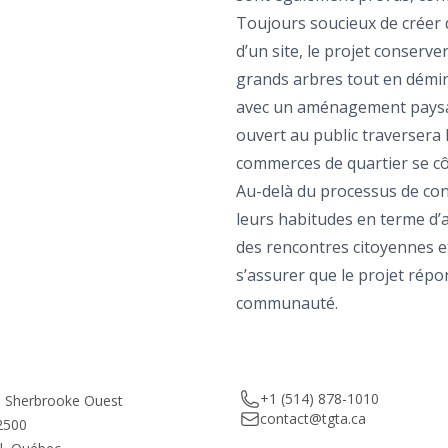
Toujours soucieux de créer d
d’un site, le projet conserv
grands arbres tout en déminé
avec un aménagement paysager
ouvert au public traversera l
commerces de quartier se cô
Au-delà du processus de consu
leurs habitudes en terme d’a
des rencontres citoyennes e
s’assurer que le projet répo
communauté.
Telephone
+1 (514) 878-1010
e Sherbrooke Ouest
Email
contact@tgta.ca
2500