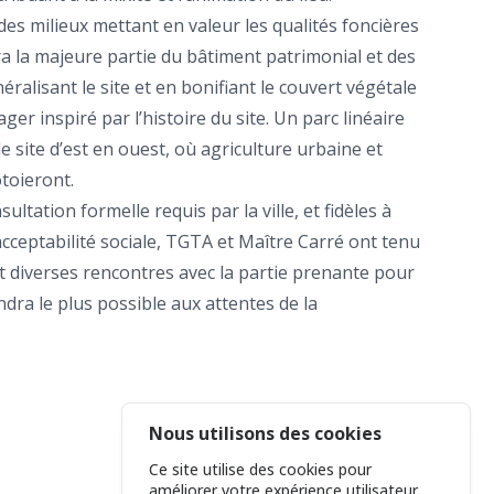
es milieux mettant en valeur les qualités foncières
era la majeure partie du bâtiment patrimonial et des
ralisant le site et en bonifiant le couvert végétale
 inspiré par l’histoire du site. Un parc linéaire
e site d’est en ouest, où agriculture urbaine et
toieront.
ltation formelle requis par la ville, et fidèles à
cceptabilité sociale, TGTA et Maître Carré ont tenu
t diverses rencontres avec la partie prenante pour
ndra le plus possible aux attentes de la
Nous utilisons des cookies
Kinkedin
LinkedIn
Ce site utilise des cookies pour
améliorer votre expérience utilisateur.